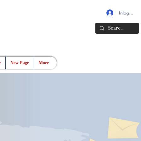
Inloggen
e
New Page
More