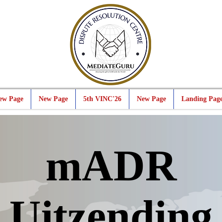
ew Page
New Page
5th VINC'26
New Page
Landing Pag
mADR
Uitzending