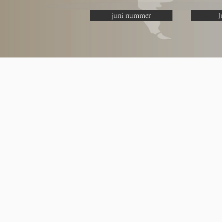
juni nummer
J