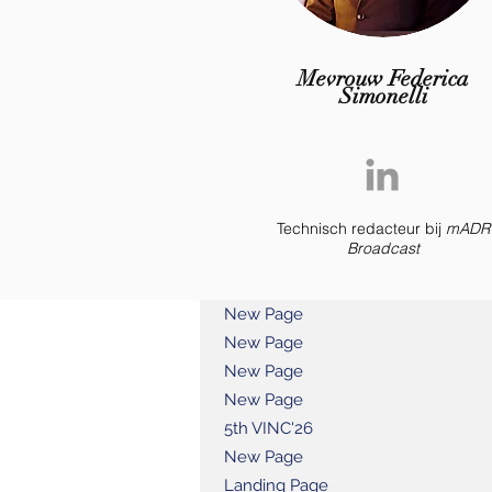
Mevrouw Federica
Simonelli
Technisch redacteur bij
mADR
Broadcast
New Page
New Page
New Page
New Page
5th VINC'26
New Page
Landing Page