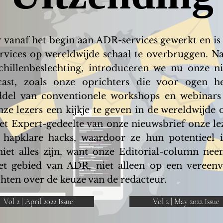
 vanaf het begin aan ADR-services gewerkt en is 
rvices op wereldwijde schaal te overbruggen. 
hillenbeslechting, introduceren we nu onze 
st, zoals onze oprichters die voor ogen he
ddel van conventionele workshops en webinar
ze lezers een kijkje te geven in de wereldwijde 
t Expert-gedeelte van onze nieuwsbrief onze leze
apklare hacks, waardoor ze hun potentieel i
niet alles zijn, want onze Editorial-column n
het gebied van ADR, niet alleen op een veree
hten over de keuze van de redacteur.
Vol 2 | April 2022 Issue
Vol 2 | May 2022 Issue