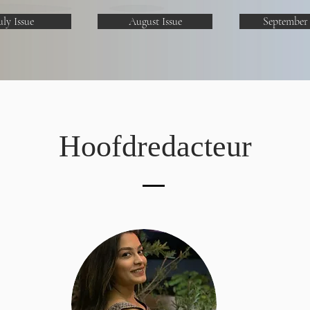
uly Issue
August Issue
September 
Hoofdredacteur