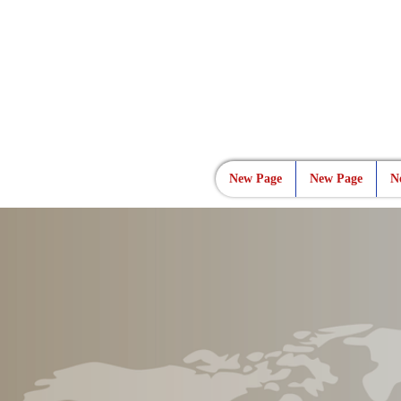
New Page
New Page
N